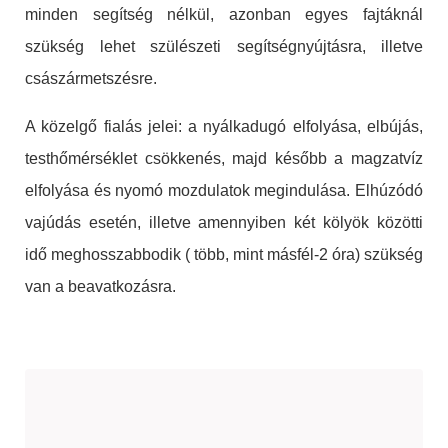
minden segítség nélkül, azonban egyes fajtáknál
szükség lehet szülészeti segítségnyújtásra, illetve
császármetszésre.
A közelgő fialás jelei: a nyálkadugó elfolyása, elbújás,
testhőmérséklet csökkenés, majd később a magzatvíz
elfolyása és nyomó mozdulatok megindulása. Elhúzódó
vajúdás esetén, illetve amennyiben két kölyök közötti
idő meghosszabbodik ( több, mint másfél-2 óra) szükség
van a beavatkozásra.