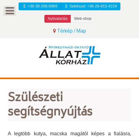
+36-30-206-0969
Sebészet: +36-20-415-4224
Nyitvatartás
Web-shop
Térkép / Map
Szülészeti
segítségnyújtás
A legtöbb kutya, macska magától képes a fialásra,