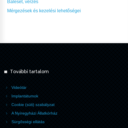
Baleset, vérzés
Mérgezések és kezelési lehetőségei
További tartalom
Videótár
Implantátumok
Cookie (süti) szabályzat
A Nyíregyházi Állatkórház
Sürgősségi ellátás