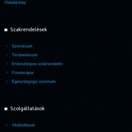
Oldaltérkép
Szakrendelések
Szemészet
Térdsebészet
Endoszkópos szakrendelés
Fizioterápia
Egészségügyi szűrések
Szolgáltatások
Védőoltások